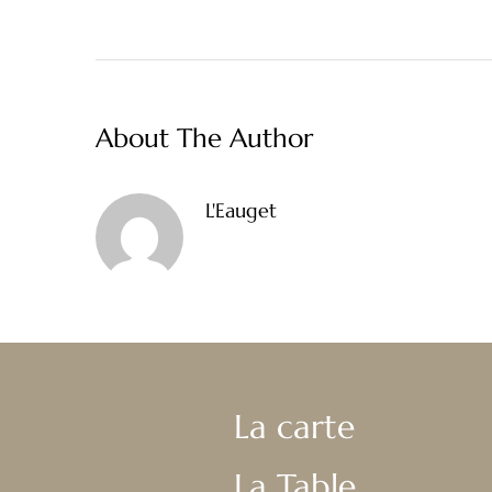
About The Author
L'Eauget
La carte
La Table