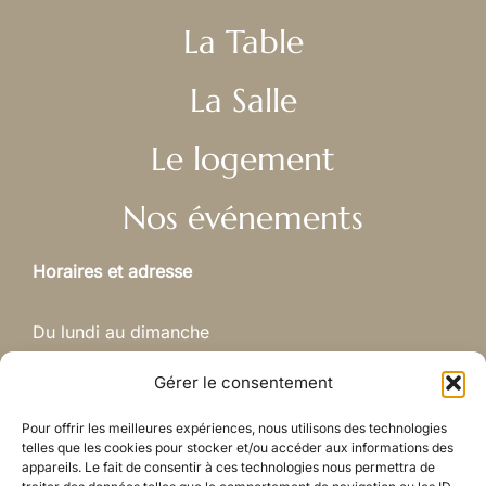
La Table
La Salle
Le logement
Nos événements
Horaires et adresse
Du lundi au dimanche
Gérer le consentement
Arrivée à partir de 18h
Départ suggéré à 23h (si respect du voisinage,
Pour offrir les meilleures expériences, nous utilisons des technologies
telles que les cookies pour stocker et/ou accéder aux informations des
l’heure de fin peut être étendue)
appareils. Le fait de consentir à ces technologies nous permettra de